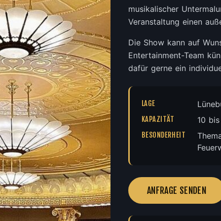
musikalischer Untermalu
Veranstaltung einen auß
Die Show kann auf Wuns
Entertainment-Team küns
dafür gerne ein individu
LAGE
Lüneb
KAPAZITÄT
10 bi
BESONDERHEIT
Thema
Feuer
ANFRAGE SENDEN