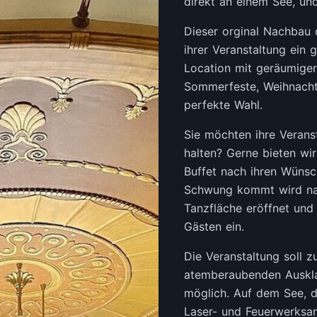
direkt an einem See, und 
Dieser orginal Nachbau 
ihrer Veranstaltung ein 
Location mit geräumiger
Sommerfeste, Weihnacht
perfekte Wahl.
Sie möchten ihre Verans
halten? Gerne bieten wir
Buffet nach ihren Wünsch
Schwung kommt wird na
Tanzfläche eröffnet und 
Gästen ein.
Die Veranstaltung soll z
atemberaubenden Auskl
möglich. Auf dem See, di
Laser- und Feuerwerksanl