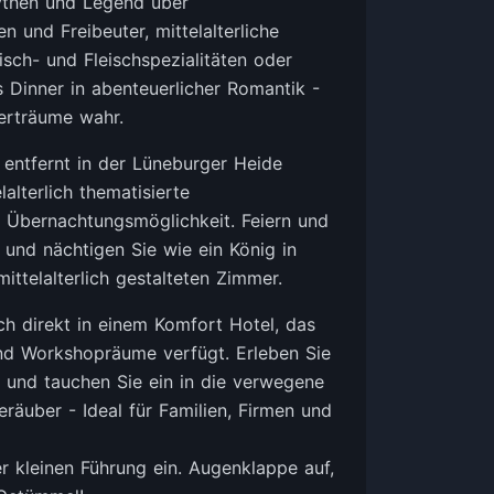
ythen und Legend über
n und Freibeuter, mittelalterliche
sch- und Fleischspezialitäten oder
es Dinner in abenteuerlicher Romantik -
erträume wahr.
ntfernt in der Lüneburger Heide
lalterlich thematisierte
t Übernachtungsmöglichkeit. Feiern und
t und nächtigen Sie wie ein König in
mittelalterlich gestalteten Zimmer.
ch direkt in einem Komfort Hotel, das
nd Workshopräume verfügt. Erleben Sie
, und tauchen Sie ein in die verwegene
räuber - Ideal für Familien, Firmen und
er kleinen Führung ein. Augenklappe auf,