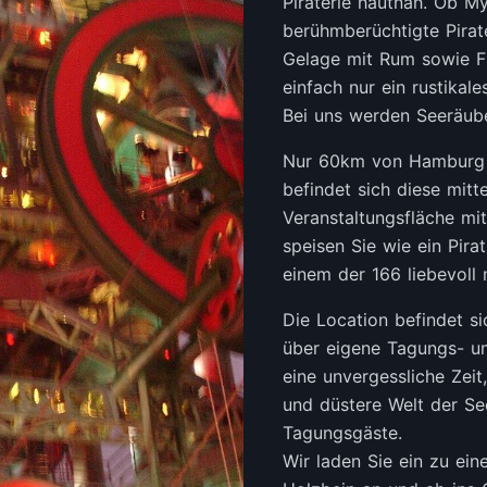
Piraterie hautnah. Ob M
berühmberüchtigte Pirate
Gelage mit Rum sowie Fi
einfach nur ein rustikal
Bei uns werden Seeräub
Nur 60km von Hamburg e
befindet sich diese mitte
Veranstaltungsfläche mi
speisen Sie wie ein Pira
einem der 166 liebevoll 
Die Location befindet si
über eigene Tagungs- u
eine unvergessliche Zeit
und düstere Welt der See
Tagungsgäste.
Wir laden Sie ein zu ein