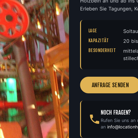
Holzbein an und ab ins
Erleben Sie Tagungen, K
LAGE
Solta
KAPAZITÄT
20 bi
BESONDERHEIT
mittel
stille
ANFRAGE SENDEN
NOCH FRAGEN?
Rufen Sie uns an
an
info@locatio