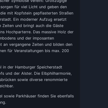
scher Symbiose vereint: Großzügige
sorgen für viel Licht und geben den
d die mit Kopfstein gepflasterten Straßen
erstadt. Ein moderner Aufzug ersetzt
n Zeiten und bringt auch die Gäste
ins Hochparterre. Das massive Holz der
enbodens und der imposanten
at an vergangene Zeiten und bilden den
en für Veranstaltungen bis max. 200
al in der Hamburger Speicherstadt
s und der Alster. Die Elbphilharmonie,
brücken sowie diverse renommierte
eichbar.
el sowie Parkhäuser finden Sie ebenfalls
ung.