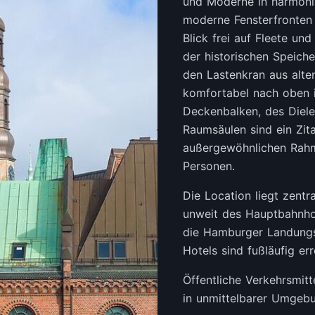
und Moderne in harmoni
moderne Fensterfronten 
Blick frei auf Fleete un
der historischen Speich
den Lastenkran aus alte
komfortabel nach oben 
Deckenbalken, des Diel
Raumsäulen sind ein Zit
außergewöhnlichen Rahm
Personen.
Die Location liegt zentr
unweit des Hauptbahnhof
die Hamburger Landungs
Hotels sind fußläufig err
Öffentliche Verkehrsmitt
in unmittelbarer Umgeb