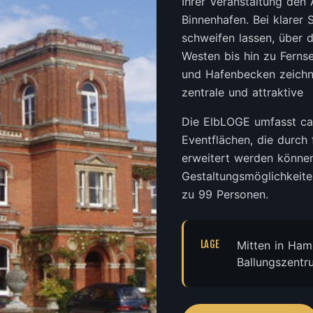
Ihrer Veranstaltung den
Binnenhafen. Bei klarer 
schweifen lassen, über
Westen bis hin zu Ferns
und Hafenbecken zeichn
zentrale und attraktive
Die ElbLOGE umfasst ca
Eventflächen, die durch 
erweitert werden können,
Gestaltungsmöglichkeiten
zu 99 Personen.
LAGE
Mitten in Ha
Ballungszentr